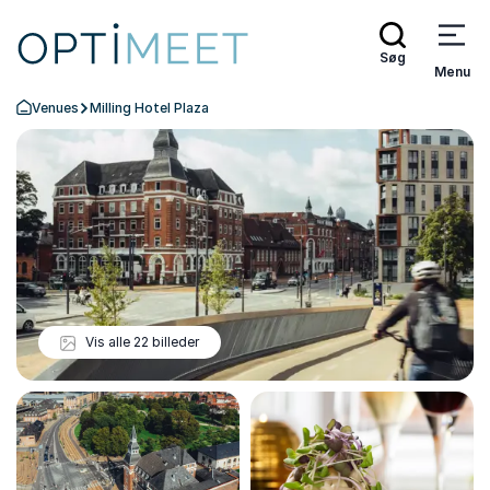
Søg
Menu
Venues
Milling Hotel Plaza
Tilbage til forsiden
Vis alle 22 billeder