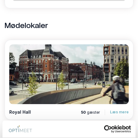
festsale udstyret med det nyeste AV-udstyr og
designet til at imødekomme både funktionalitet og
æstetik. Vores faciliteter sikrer, at dit arrangement
Mødelokaler
bliver både effektivt og mindeværdigt. Uanset om du
planlægger et lille møde eller en større konference,
har vi fleksible løsninger, der kan tilpasses dine behov.
Vores dedikerede team står klar til at hjælpe med alt
fra planlægning til afvikling, så du kan fokusere på
indholdet af dit møde.
Kapacitet og opstillingstyper
Vores konferencelokaler kan opsættes på forskellige
måder for at imødekomme dine specifikke behov:
Biografopstilling:
Op til 50 personer
Royal Hall
Læs mere
50
gæster
Øer:
Op til 30 personer
Skolebord:
Op til 40 personer