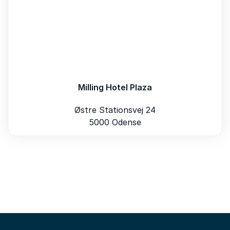
atmosfære. For konference- og mødedeltagere
tilbyder vi desuden:
Morgenkaffe/te med rundstykker, wienerbrød,
pålæg og ost
Frokost med 1 sodavand
Milling Hotel Plaza
Eftermiddagskage
Østre Stationsvej 24
Kaffe/te, isvand og frugt ad libitum
5000 Odense
2-retters middag ifølge køkkenchefens valg
Aftenkaffe med sødt
Mødepakker
Vi tilbyder forskellige mødepakker tilpasset dine
behov:
Dagsmøde (2-8 timer)