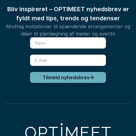
Heldagsmøde (8-15 timer)
Bliv inspireret – OPTIMEET nyhedsbrev er
24-timers møde
(inklusive overnatning og
fyldt med tips, trends og tendenser
morgenmad)
Modtag invitationer til spændende arrangementer og
Uanset hvilken type arrangement du planlægger, står
idéer til planlægning af møder og events
vores erfarne team klar til at hjælpe dig med at
skræddersy en løsning, der passer præcis til dine
behov. Kontakt os for at få mere information eller for
at booke dit næste møde eller konference på Milling
Hotel Plaza.
Tilmeld nyhedsbrev