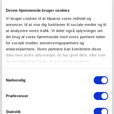
Kapacitetsoverblik
U-bord:
Op til 30 personer
Komfortable overnatninger i
Denne hjemmeside bruger cookies
historiske omgivelser
Vi bruger cookies til at tilpasse vores indhold og
annoncer, til at vise dig funktioner til sociale medier og til
Samlet
Ø-
Efter en produktiv dag med møder og konferencer
Mødelokaler
bord
Cabaret
opst
at analysere vores trafik. Vi deler også oplysninger om
kan du og dine gæster slappe af i vores komfortable
din brug af vores hjemmeside med vores partnere inden
værelser, som er smagfuldt indrettet med respekt for
Royal Hall
for sociale medier, annonceringspartnere og
hotellets historie. Alle værelser er udstyret med
m2
50
30
analysepartnere. Vores partnere kan kombinere disse
moderne bekvemmeligheder, herunder kablet eller
Se mere
data med andre oplysninger, du har givet dem, eller som
trådløst internet, 32” fladskærms-TV og eget
de har indsamlet fra din brug af deres tjenester.
badeværelse. Vores superior-værelser og suiter
tilbyder ekstra komfort med badeværelser udstyret
med karbad.
Faciliteter
Samtykkevalg
Nødvendig
Nyd en lækker morgenmad i
havestuen
Præferencer
Teknik
2
specifikationer
Start din dag med vores omfattende morgenbuffet i
den smukke havestue, som tilbyder en fredfyldt
Statistik
AV-udstyr
Gratis wifi
udsigt til Kongens Have. Buffeten byder på et bredt