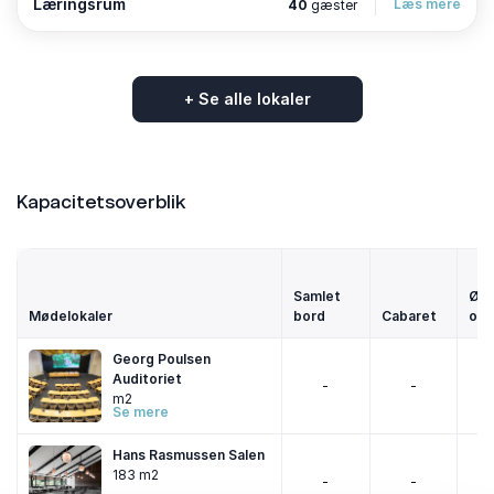
Læringsrum
Læs mere
40
gæster
+ Se alle lokaler
Kapacitetsoverblik
Samlet
Ø-
Mødelokaler
bord
Cabaret
opst
Georg Poulsen
Auditoriet
-
-
m2
Se mere
Hans Rasmussen Salen
183 m2
-
-