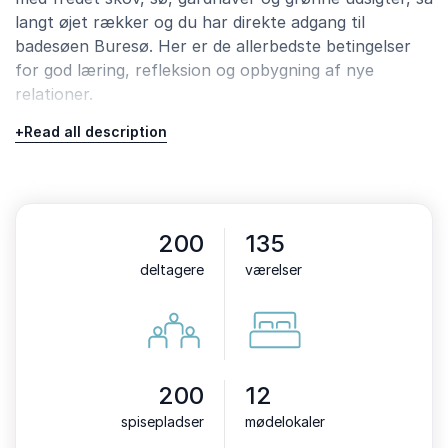
langt øjet rækker og du har direkte adgang til
badesøen Buresø. Her er de allerbedste betingelser
for god læring, refleksion og opbygning af nye
relationer.
Når du spadserer en tur i vores omgivelser, hører du
+
Read all description
kun fuglefløjt – du er fjernt fra byens larm og bilstøj.
Her er rigtig mange muligheder for at lægge pauser
ind i programmet, hvor deltagerne får frisk luft og
rum for gode diskussioner.
200
135
Læring og nye kompetencer har de bedste
deltagere
værelser
betingelser med et varieret miljø. Vi har fokus på miljø
og bæredygtighed, og gør alt hvad vi kan for at passe
godt på naturen.
200
12
spisepladser
mødelokaler