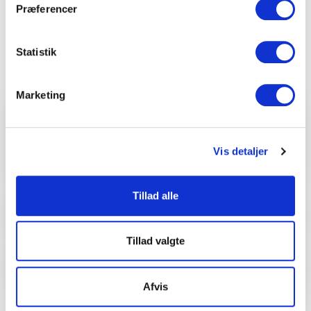
Se mere
Præferencer
Statistik
Faciliteter
Marketing
Adgangsforhold
1
specifikation
Vis detaljer
Handicapvenligt
Tillad alle
Aftaler
2
specifikationer
Tillad valgte
Andre faciliteter
2
specifikationer
Afvis