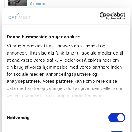
Se mere
Max Bæhring Fløjen
37 m2
20
-
Se mere
Denne hjemmeside bruger cookies
Læringsrum
Vi bruger cookies til at tilpasse vores indhold og
75 m2
20
-
annoncer, til at vise dig funktioner til sociale medier og til
Se mere
at analysere vores trafik. Vi deler også oplysninger om
Møderum 1, 2 og 3
din brug af vores hjemmeside med vores partnere inden
65 m2
20
-
for sociale medier, annonceringspartnere og
Se mere
analysepartnere. Vores partnere kan kombinere disse
data med andre oplysninger, du har givet dem, eller som
Plenumlokaler
de har indsamlet fra din brug af deres tjenester.
m2
-
-
Se mere
Samtykkevalg
Nødvendig
Grupperum
m2
-
-