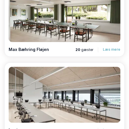
Max Bæhring Fløjen
Læs mere
20
gæster