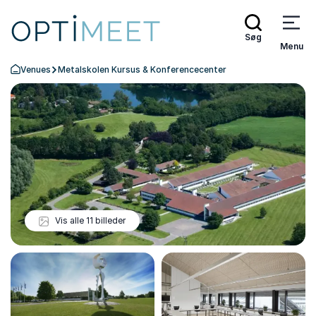
Søg
Menu
Venues
Metalskolen Kursus & Konferencecenter
Tilbage til forsiden
Vis alle 11 billeder