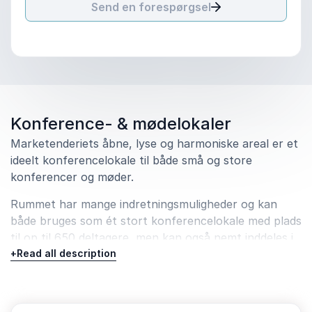
Send en forespørgsel
Konference­- & mødelokaler
Marketenderiets åbne, lyse og harmoniske areal er et
ideelt konferencelokale til både små og store
konferencer og møder.
Rummet har mange indretningsmuligheder og kan
både bruges som ét stort konferencelokale med plads
til op til 650 deltagere, men kan også nemt inddeles i
mindre rum til breakout-sessioner, møder eller andet.
+
Read all description
Vi tilbyder en række færdige konferencepakker, men I
er slet ikke begrænsede af disse, når I vælger at