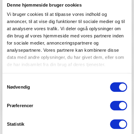
sætter grænser, og ingen idéer er for skøre.
Denne hjemmeside bruger cookies
Bar
Vi bruger cookies til at tilpasse vores indhold og
Rummeligt venue med god akustik
annoncer, til at vise dig funktioner til sociale medier og til
AV-udstyr i form af lyd, farvet lys og projektor
Parkering
1
specifikation
at analysere vores trafik. Vi deler også oplysninger om
installeret og klar til brug
din brug af vores hjemmeside med vores partnere inden
for sociale medier, annonceringspartnere og
Forplejning som tilpasses jeres behov, fra
Adgangsforhold
analysepartnere. Vores partnere kan kombinere disse
1
specifikation
streetfood til buffet, en klassisk tre-retters menu
data med andre oplysninger, du har givet dem, eller som
eller noget eksperimenterende, men altid med
de har indsamlet fra din brug af deres tjenester.
fokus på kosthensyn og allergener
Aktiviteter
1
specifikationer
Baren kan skænke det I ønsker – vi er ikke
Samtykkevalg
bundet af bestemte leverandører, så alt kan lade
Nødvendig
sig gøre
Miljøanmærkninger og
1
specifikationer
certificeringer
Udendørsområde til f.eks. velkomst, lounge eller
Præferencer
servering af natmad fra foodtrucks
Statistik