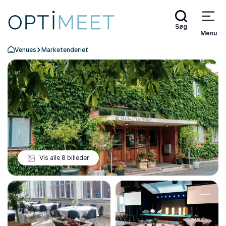
Søg
Menu
Venues
Marketenderiet
Tilbage til forsiden
Vis alle 8 billeder