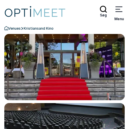
Søg
Menu
Venues
Kristiansand Kino
Tilbage til forsiden