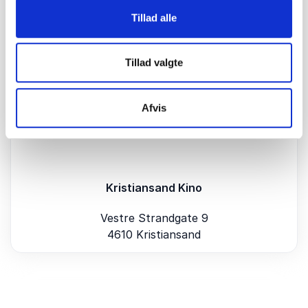
din virksomheds image.
Tillad alle
Vælg Kristiansand Kino for en eventoplevelse, der
kombinerer det bedste af biografens magi med
professionelle møde- og konferencefaciliteter.
Tillad valgte
Kontakt os i dag for at planlægge dit næste
succesfulde arrangement.
Afvis
Kristiansand Kino
Vestre Strandgate 9
4610 Kristiansand