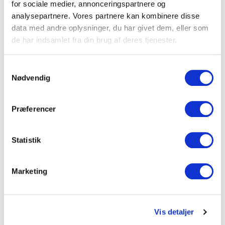
for sociale medier, annonceringspartnere og
Se mere
analysepartnere. Vores partnere kan kombinere disse
data med andre oplysninger, du har givet dem, eller som
Lokale 3
46 m2
de har indsamlet fra din brug af deres tjenester.
10
-
Se mere
Samtykkevalg
Lokale 4
Nødvendig
56 m2
20
-
Se mere
Præferencer
Lokale 5
56 m2
20
-
Statistik
Se mere
Lokale 6
56 m2
Marketing
20
-
Se mere
Lokale 7
Vis detaljer
91 m2
24
-