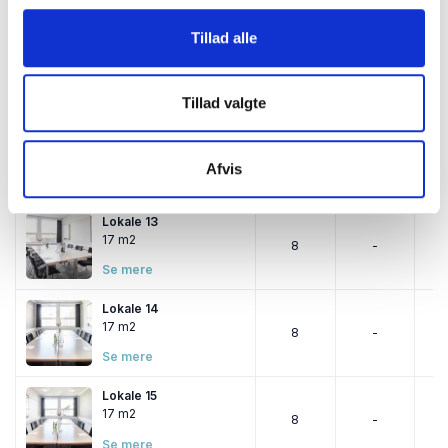
Se mere
Tillad alle
Lokale 11
28 m2
12
-
Se mere
Tillad valgte
Lokale 12
28 m2
12
-
Afvis
Se mere
Lokale 13
17 m2
8
-
Se mere
Lokale 14
17 m2
8
-
Se mere
Lokale 15
17 m2
8
-
Se mere