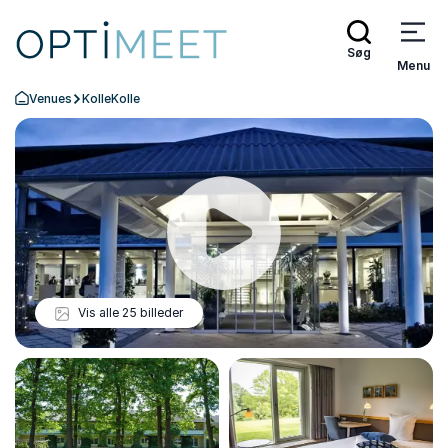
Søg
Menu
Venues
KolleKolle
Tilbage til forsiden
Afspil
Vis alle 25 billeder