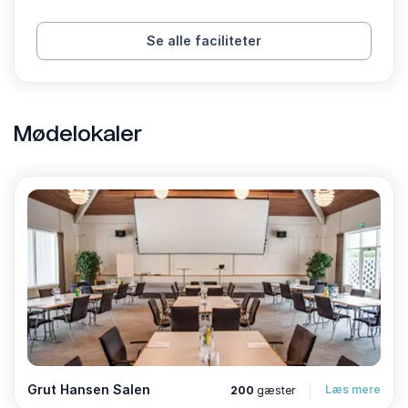
Når mødet er slut – fortsæt oplevelsen Hos
Se alle faciliteter
KolleKolle tilbyder vi meget mere end mødelokaler.
Her kan du og dine gæster benytte vores store
fitnessområde, finde ro i det indbydende yogarum
eller lade kroppen slappe af i den infrarøde sauna.
Mødelokaler
Skal dagen rundes af med hygge og netværk, byder
vores loungebar og vinotek på afslappede omgivelser
og et spændende udvalg af vine.
KolleKolle er ikke bare et konferencecenter – det er
et sted, hvor arbejde og velvære går hånd i hånd.
Grut Hansen Salen
Læs mere
200
gæster