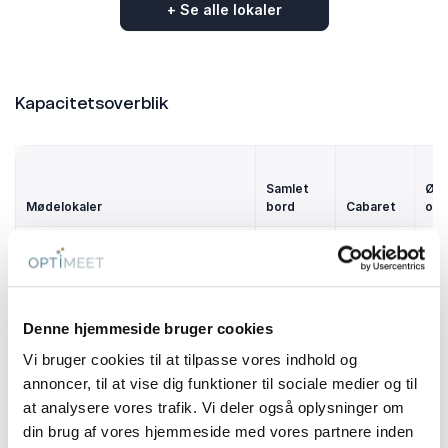
+ Se alle lokaler
Kapacitetsoverblik
Samlet
Ø-
Mødelokaler
bord
Cabaret
opst
Grut Hansen Salen
196 m2
-
-
Se mere
Denne hjemmeside bruger cookies
Lokale 1
35 m2
-
-
Vi bruger cookies til at tilpasse vores indhold og
Se mere
annoncer, til at vise dig funktioner til sociale medier og til
at analysere vores trafik. Vi deler også oplysninger om
Lokale 2
din brug af vores hjemmeside med vores partnere inden
91 m2
24
-