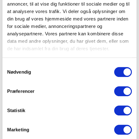
annoncer, til at vise dig funktioner til sociale medier og til
Se mere
2 retters middag
at analysere vores trafik. Vi deler også oplysninger om
Lejligheden
din brug af vores hjemmeside med vores partnere inden
Aftenkaffe/te med sødt
50 m2
-
-
for sociale medier, annonceringspartnere og
analysepartnere. Vores partnere kan kombinere disse
Se mere
Overnatning i enkeltværelse
data med andre oplysninger, du har givet dem, eller som
Salonen
Morgenbuffet
de har indsamlet fra din brug af deres tjenester.
30 m2
-
-
1½ Konferencedøgn
Se mere
Lokaleleje inklusiv standard AV-udstyr
Samtykkevalg
Nødvendig
Plenumlokaler
Isvand & frisk frugt hele dagen
m2
-
-
Se mere
Kaffe/te begge dage
Præferencer
Grupperum
Friskbagt morgenbrød med ost & pålæg ved
m2
-
-
ankomst
Statistik
Se mere
Strandparkens konferencefrokost inklusiv 1
Udstillingsareal
øl/vand per person begge dage
Marketing
250 m2
-
-