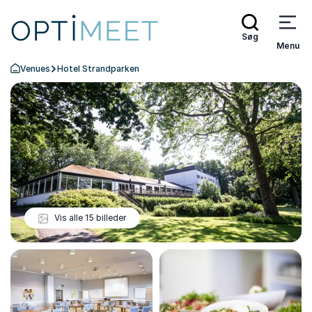
Søg
Menu
Venues
Hotel Strandparken
Tilbage til forsiden
Vis alle 15 billeder