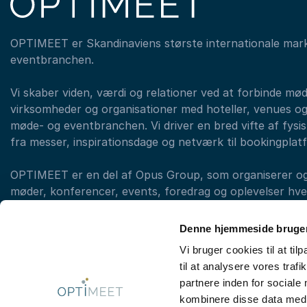
OPTIMEET er Skandinaviens største internationale mar
eventbranchen.
Vi skaber viden, værdi og relationer ved at forbinde mø
virksomheder og organisationer med hoteller, venues og
møde- og eventbranchen. Vi driver en bred vifte af fysisk
fra messer, inspirationsdage og netværk til bookingplat
OPTIMEET er en del af Opus Group, som organiserer og a
møder, konferencer, events, foredrag og oplevelser hvert
med forskellige brands. (eksempelvis LearnX, Original T
OPTIMEET)
Denne hjemmeside bruger
Vi bruger cookies til at til
til at analysere vores tra
Kontakt booking: +45 33 97 43 43
partnere inden for sociale
kombinere disse data med a