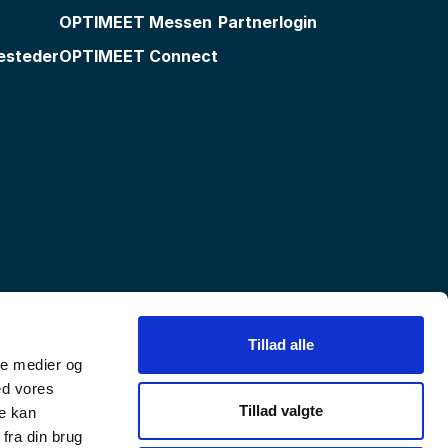
OPTIMEET Messen
Partnerlogin
esteder
OPTIMEET Connect
Tillad alle
ale medier og
ed vores
Tillad valgte
re kan
fra din brug