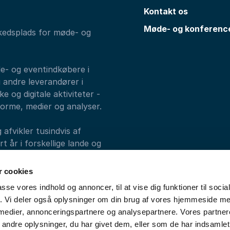
Kontakt os
Møde- og konferenc
kedsplads for møde- og
de- og eventindkøbere i
 andre leverandører i
e og digitale aktiviteter -
forme, medier og analyser.
fvikler tusindvis af
 år i forskellige lande og
alks, Athenas og
 cookies
passe vores indhold og annoncer, til at vise dig funktioner til soci
fik. Vi deler også oplysninger om din brug af vores hjemmeside m
 medier, annonceringspartnere og analysepartnere. Vores partne
ndre oplysninger, du har givet dem, eller som de har indsamlet 