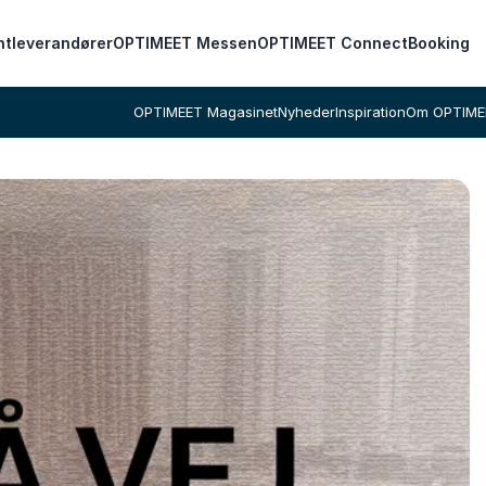
ntleverandører
OPTIMEET Messen
OPTIMEET Connect
Booking
OPTIMEET Magasinet
Nyheder
Inspiration
Om OPTIME