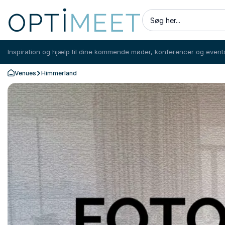
Søg her...
Inspiration og hjælp til dine kommende møder, konferencer og event
Venues
Himmerland
Tilbage til forsiden