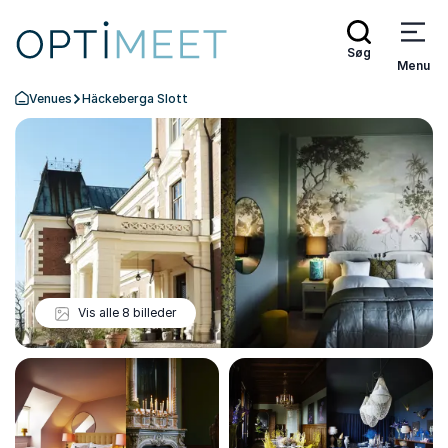
Søg
Menu
Venues
Häckeberga Slott
Tilbage til forsiden
Vis alle 8 billeder