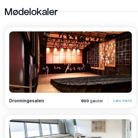
Mødelokaler
Jensen: Dette mindste lokale har plads til op til 6 
velegnet til små, fokuserede møder.
Mere end et venue: Kultur, teknologi og service
Den Sorte Diamant er ikke blot et sted; det er et kult
café, butik, løbende udstillinger og en bred vifte af kul
mødeplanlæggere, der ønsker at inspirere og motivere d
Vores mødefaciliteter er udstyret med den nyeste audiov
begivenhed - fra intime møder til store konferencer.
Eksklusive fordele ved Den Sorte Diamant
Dronningesalen
Læs mere
600
gæster
Når du vælger Den Sorte Diamant som venue for dit næs
eksklusive fordele:
Gratis adgang til vores udstillinger på mødedagen fo