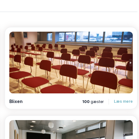
personer i et 13 m² stort rum med konferenceopstilling,
urelt knudepunkt og moderne bibliotek, som også byder på
turelle arrangementer. Dette gør stedet ideelt for
eres deltagere med en oplevelse ud over det sædvanlige.
isuelle teknologi, og kan tilpasses enhver type
Blixen
Læs mere
100
gæster
te møde eller konference, får du adgang til en række
r alle gæster.