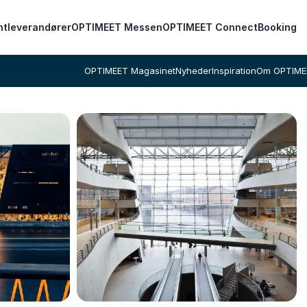
ntleverandører
OPTIMEET Messen
OPTIMEET Connect
Booking
OPTIMEET Magasinet
Nyheder
Inspiration
Om OPTIME