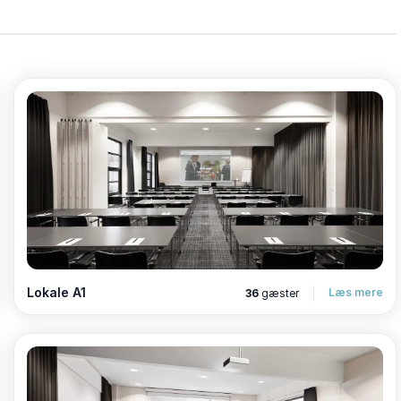
 at finde en række indendørsaktiviteter, som I kan
Lokale A1
Læs mere
36
gæster