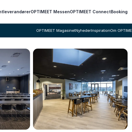
ntleverandører
OPTIMEET Messen
OPTIMEET Connect
Booking
OPTIMEET Magasinet
Nyheder
Inspiration
Om OPTIME