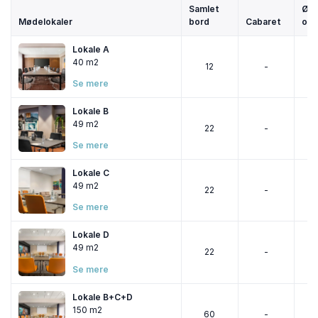
Samlet
Ø-
Mødelokaler
bord
Cabaret
opst
Lokale A
40 m2
12
-
Se mere
Lokale B
49 m2
22
-
Se mere
Lokale C
49 m2
22
-
Se mere
Lokale D
49 m2
22
-
Se mere
Lokale B+C+D
150 m2
60
-