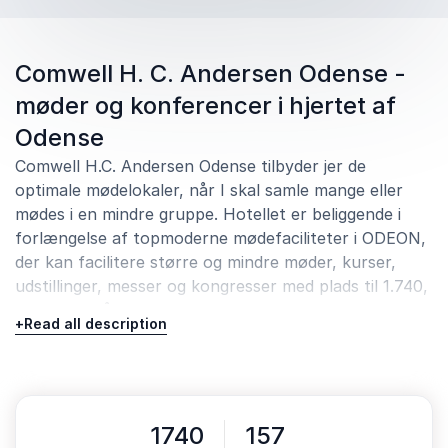
Comwell H. C. Andersen Odense -
møder og konferencer i hjertet af
Odense
Comwell H.C. Andersen Odense tilbyder jer de
optimale mødelokaler, når I skal samle mange eller
mødes i en mindre gruppe. Hotellet er beliggende i
forlængelse af topmoderne mødefaciliteter i ODEON,
der kan facilitere større og mindre møder, kurser,
udstillinger, messer og kongresser med plads til 1.740,
og som også drives af Comwell.
+
Read all description
Med i alt 24 fleksible konference- og mødelokaler på
vores hotel og på ODEON lige ved siden af kan vi
kombinere lokalerne, så det matcher jeres behov. Alle
lokaler er indrettet med moderne AV- og IT-udstyr, og
1740
157
vores eksperter er tilstede på dagen, hvis I får behov