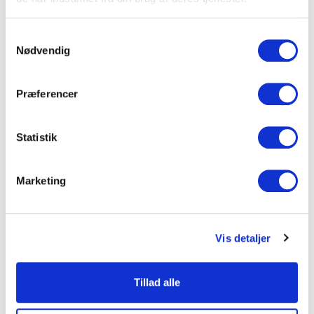
Se mere
ODEON 107
Samtykkevalg
132 m2
40
-
Nødvendig
Se mere
ODEON 108
Præferencer
29 m2
14
-
Se mere
Statistik
ODEON 109
38 m2
16
-
Marketing
Se mere
ODEON 200
168 m2
30
-
Vis detaljer
Se mere
ODEON 201
Tillad alle
36 m2
12
-
Se mere