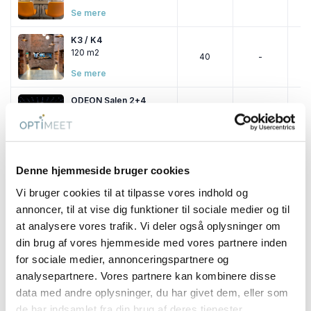
Se mere
K3 / K4
120 m2
40
-
Se mere
ODEON Salen 2+4
979 m2
-
540
Se mere
ODEON 105
Denne hjemmeside bruger cookies
68 m2
20
-
Vi bruger cookies til at tilpasse vores indhold og
Se mere
annoncer, til at vise dig funktioner til sociale medier og til
ODEON 106
at analysere vores trafik. Vi deler også oplysninger om
73 m2
20
-
din brug af vores hjemmeside med vores partnere inden
Se mere
for sociale medier, annonceringspartnere og
analysepartnere. Vores partnere kan kombinere disse
ODEON 105+106
data med andre oplysninger, du har givet dem, eller som
142 m2
40
-
de har indsamlet fra din brug af deres tjenester.