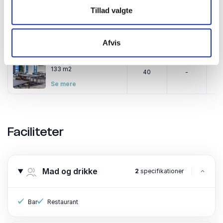
Tillad valgte
ODEON 202-206
23 m2
8
-
Se mere
Afvis
ODEON 207
133 m2
40
-
Se mere
Faciliteter
Mad og drikke
2
specifikationer
Bar
Restaurant