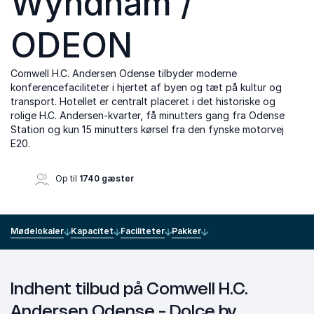
Wyndham /
ODEON
Comwell
H.C.
Andersen
Odense
tilbyder moderne
konferencefaciliteter i hjertet af byen og tæt på kultur og
transport. Hotellet er centralt placeret i det historiske og
rolige H.C.
Andersen
-kvarter, få minutters gang fra
Odense
Station og kun 15 minutters kørsel fra den fynske motorvej
E20.
Op til
1740 gæster
Mødelokaler
Kapacitet
Faciliteter
Pakker
Indhent tilbud på Comwell H.C.
Andersen Odense - Dolce by