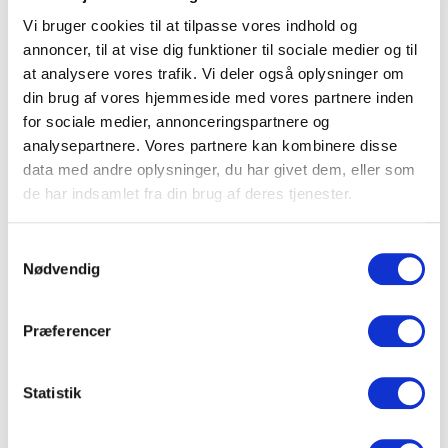
12
-
Vi bruger cookies til at tilpasse vores indhold og
Se mere
annoncer, til at vise dig funktioner til sociale medier og til
Lokale 139 - Cumulus
at analysere vores trafik. Vi deler også oplysninger om
42 m2
14
-
din brug af vores hjemmeside med vores partnere inden
Se mere
for sociale medier, annonceringspartnere og
analysepartnere. Vores partnere kan kombinere disse
Lokale 140 - The
data med andre oplysninger, du har givet dem, eller som
Galaxy VIP
13
-
36 m2
de har indsamlet fra din brug af deres tjenester.
Se mere
Lokale 170
Samtykkevalg
26 m2
8
-
Nødvendig
Se mere
Lokale 171 - The
Præferencer
Brewery VIP
13
-
44 m2
Se mere
Statistik
Lokale 172 - The
Observatory VIP
13
-