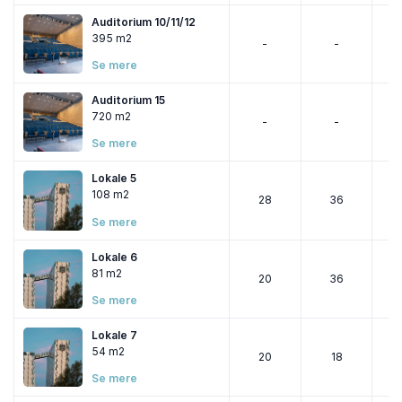
Mindste lokaler
: 5-20 personer - perfekte til
Auditorium 10/11/12
bestyrelsesmøder og interviews
395 m2
-
-
Alle lokaler er tilgængelige for kørestolsbrugere.
Se mere
Auditorium 15
720 m2
-
-
Se mere
Lokale 5
108 m2
28
36
Se mere
Lokale 6
81 m2
20
36
Se mere
Lokale 7
54 m2
20
18
Se mere