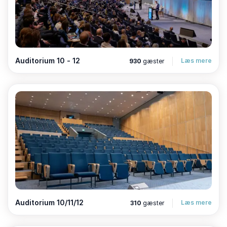
centrum og Københavns Lufthavn - ideelt for både
nationale og internationale gæster. Metrostationen
Bella Center ligger lige uden for døren og bringer dig
til indre København på 10 minutter. Motorvejen er
tæt på, og der er gode parkeringsmuligheder, så det
Auditorium 10 - 12
Læs mere
930
gæster
er nemt at komme til og fra.
4-stjernet designhotel til
overnatning
Kombinér dit møde eller event med overnatning på
det ikoniske AC Hotel Bella Sky Copenhagen. Vores
individuelt designede værelser byder på lysindfald fra
gulv-til-loft-vinduer og moderne bekvemmeligheder.
Som en del af Bellagroup tilbyder vi også overnatning
på Copenhagen Marriott Hotel og Crowne Plaza
Copenhagen Towers.
Auditorium 10/11/12
Læs mere
310
gæster
Skønne omgivelser til pauser