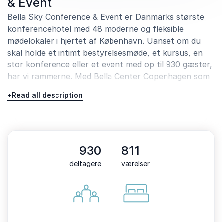
& Event
Bella Sky Conference & Event er Danmarks største
konferencehotel med 48 moderne og fleksible
mødelokaler i hjertet af København. Uanset om du
skal holde et intimt bestyrelsesmøde, et kursus, en
stor konference eller et event med op til 930 gæster,
har vi rammerne. Med Bella Center Copenhagen som
nærmeste nabo kan vi rumme selv de allerstørste
+
Read all description
arrangementer.
Bæredygtig forplejning i
særklasse
930
811
Når du vælger Bella Sky Conference & Event, får du
deltagere
værelser
ikke kun moderne mødefaciliteter, men også en
bæredygtig gastronomisk oplevelse. Vores køkken
tilbereder velsmagende måltider med fokus på
bæredygtighed og kvalitet. Vi bruger sæsonens
bedste ingredienser og lokale råvarer, så dine gæster