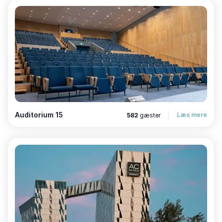
og break-outs
Pauser er lige så vigtige som selve mødet. Med
Amager Fælled og Bellakvarter i baghaven er der
gode muligheder for at give mødedeltagerne ny
energi:
Gåture i naturskønne omgivelser
En runde golf hos Royal Golf Club
Auditorium 15
Læs mere
582
gæster
Arkitekturtur i Ørestad
Brug for en kreativ løsning?
Hos Bella Sky Conference & Event tilbyder vi ikke kun
flotte lokaler, men også kreative løsninger. Vores
erfarne team står klar med planlægning og
rådgivning, så dit arrangement bliver en succes.
Kapacitet og mødelokaler