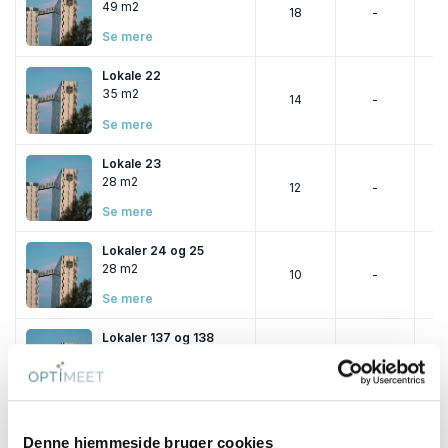
49 m2
18
-
Se mere
Lokale 22
35 m2
14
-
Se mere
Lokale 23
28 m2
12
-
Se mere
Lokaler 24 og 25
28 m2
10
-
Se mere
Lokaler 137 og 138
20 m2
-
-
Se mere
Lokale 137-138
Denne hjemmeside bruger cookies
40 m2