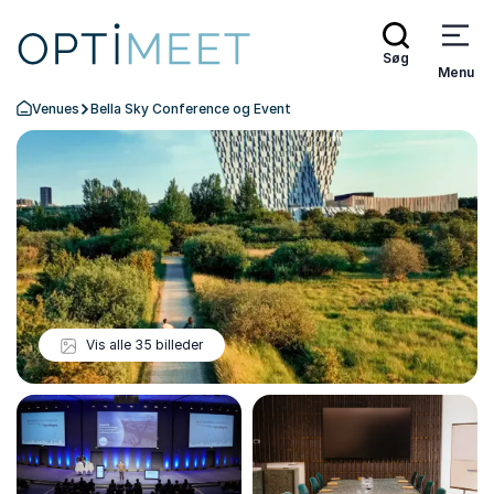
Søg
Menu
Venues
Bella Sky Conference og Event
Tilbage til forsiden
Vis alle 35 billeder