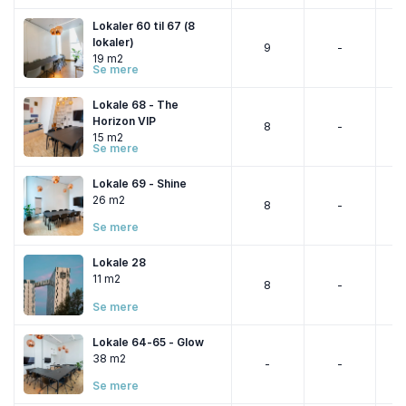
Lokaler 60 til 67 (8
lokaler)
9
-
19 m2
Se mere
Lokale 68 - The
Horizon VIP
8
-
15 m2
Se mere
Lokale 69 - Shine
26 m2
8
-
Se mere
Lokale 28
11 m2
8
-
Se mere
Lokale 64-65 - Glow
38 m2
-
-
Se mere