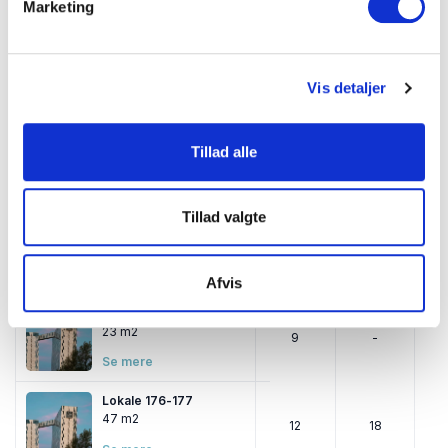
35 m2
Marketing
Se mere
Lokale 173 - Eclipse
100 m2
28
42
Vis detaljer
Se mere
Lokaler 174 og 175
Tillad alle
m2
-
-
Se mere
Tillad valgte
Lokale 174-175
42 m2
12
18
Se mere
Afvis
Lokaler 176 og 177
23 m2
9
-
Se mere
Lokale 176-177
47 m2
12
18