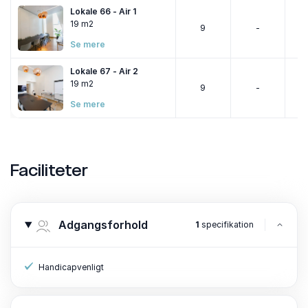
Lokale 66 - Air 1
19 m2
9
-
Se mere
Lokale 67 - Air 2
19 m2
9
-
Se mere
Faciliteter
Adgangsforhold
1
specifikation
Handicapvenligt