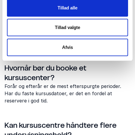
for kursusdage, hvor logistik, undervisning og pauser
Tillad alle
hænger naturligt sammen.
Tillad valgte
Praktiske spørgsmål om
kursuscentre i Fredericia
Afvis
Hvornår bør du booke et
kursuscenter?
Forår og efterår er de mest efterspurgte perioder.
Har du faste kursusdatoer, er det en fordel at
reservere i god tid.
Kan kursuscentre håndtere flere
undervisningshold?