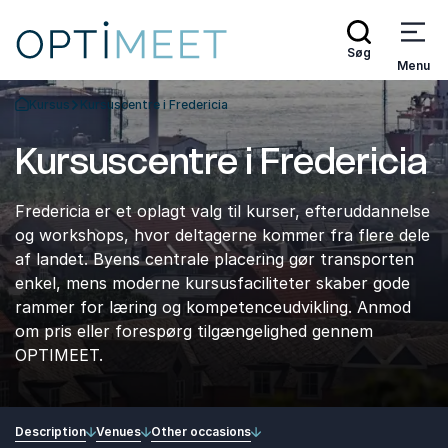
Søg
Menu
Kursus
Kursuscentre i Fredericia
Tilbage til forsiden
Kursuscentre i Fredericia
Fredericia er et oplagt valg til kurser, efteruddannelse
og workshops, hvor deltagerne kommer fra flere dele
af landet. Byens centrale placering gør transporten
enkel, mens moderne kursusfaciliteter skaber gode
rammer for læring og kompetenceudvikling. Anmod
om pris eller forespørg tilgængelighed gennem
OPTIMEET.
Description
Venues
Other occasions