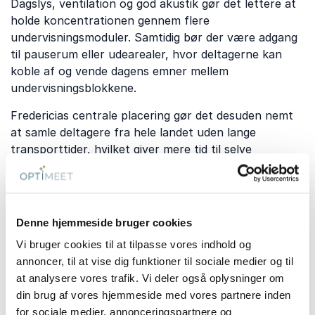
Dagslys, ventilation og god akustik gør det lettere at
holde koncentrationen gennem flere
undervisningsmoduler. Samtidig bør der være adgang
til pauserum eller udearealer, hvor deltagerne kan
koble af og vende dagens emner mellem
undervisningsblokkene.
Fredericias centrale placering gør det desuden nemt
at samle deltagere fra hele landet uden lange
transporttider, hvilket giver mere tid til selve
undervisningen.
Pris på kursuscentre i
Denne hjemmeside bruger cookies
Vi bruger cookies til at tilpasse vores indhold og
Fredericia
annoncer, til at vise dig funktioner til sociale medier og til
Prisen afhænger blandt andet af kursuslængde,
at analysere vores trafik. Vi deler også oplysninger om
deltagerantal, forplejning og behov for teknik.
din brug af vores hjemmeside med vores partnere inden
for sociale medier, annonceringspartnere og