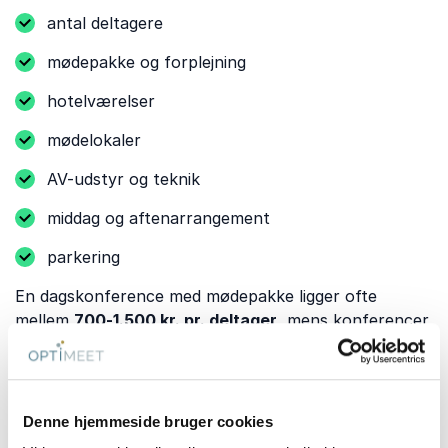
antal deltagere
mødepakke og forplejning
hotelværelser
mødelokaler
AV-udstyr og teknik
middag og aftenarrangement
parkering
En dagskonference med mødepakke ligger ofte
mellem
700-1.500 kr. pr. deltager
, mens konferencer
med overnatning typisk koster fra
1.900 kr. pr.
deltager
afhængigt af hotel, sæson og forplejning.
Når I sammenligner tilbud, bør I undersøge, om
Denne hjemmeside bruger cookies
morgenmad, WiFi, AV-udstyr, teknisk support og