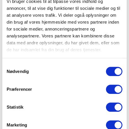
Vi bruger cookies til at tilpasse vores indhold og
lokaleleje er inkluderet.
annoncer, til at vise dig funktioner til sociale medier og til
at analysere vores trafik. Vi deler også oplysninger om
din brug af vores hjemmeside med vores partnere inden
Transport, parkering og
for sociale medier, annonceringspartnere og
overnatning
analysepartnere. Vores partnere kan kombinere disse
data med andre oplysninger, du har givet dem, eller som
Randers er let at nå fra hele Jylland.
de har indsamlet fra din brug af deres tjenester.
Byen ligger tæt ved motorvej E45 og har direkte
togforbindelser til blandt andet Aarhus, Aalborg,
Samtykkevalg
Fredericia, Odense og København. Aarhus Lufthavn
Nødvendig
ligger under en times kørsel fra Randers, mens Billund
Lufthavn også er let tilgængelig.
Præferencer
De fleste konferencehoteller tilbyder gratis
parkering, og mange har både mødelokaler,
Statistik
restaurant og hotelværelser samlet ét sted. Det gør
planlægningen enkel og giver deltagerne en
sammenhængende oplevelse.
Marketing