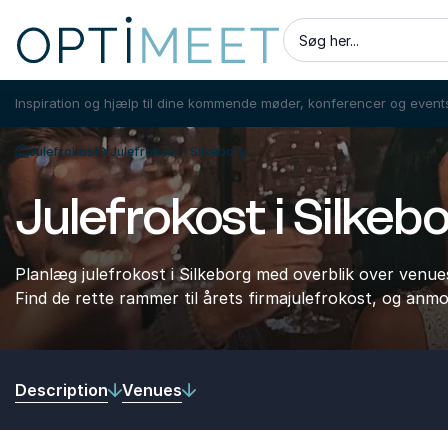
Søg her...
Inspiration og hjælp til dine kommende møder, konferencer og event
Julefrokost
Julefrokost i Silkeborg
Tilbage til forsiden
Julefrokost i Silkeb
Planlæg julefrokost i Silkeborg med overblik over venue
Find de rette rammer til årets firmajulefrokost, og anmo
Description
Venues