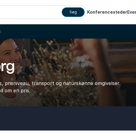
Konferencesteder
Eve
Søg
s
org
s, prisniveau, transport og naturskønne omgivelser.
d om en pris.