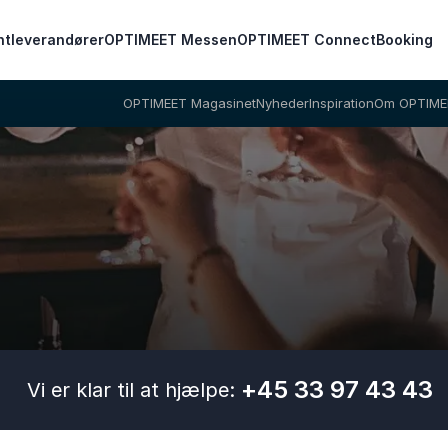
ntleverandører
OPTIMEET Messen
OPTIMEET Connect
Booking
OPTIMEET Magasinet
Nyheder
Inspiration
Om OPTIME
+45 33 97 43 43
Vi er klar til at hjælpe: