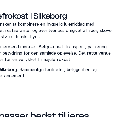
lefrokost i Silkeborg
I ønsker at kombinere en hyggelig julemiddag med
r, restauranter og eventvenues omgivet af søer, skove
 større danske byer.
å mere end menuen. Beliggenhed, transport, parkering,
 betydning for den samlede oplevelse. Det rette venue
for en vellykket firmajulefrokost.
Silkeborg. Sammenlign faciliteter, beliggenhed og
 arrangement.
passer bedst til jeres