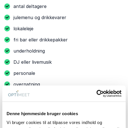
antal deltagere
julemenu og drikkevarer
lokaleleje
fri bar eller drikkepakker
underholdning
DJ eller livemusik
personale
overnatning
En firmajulefrokost med klassisk julemenu ligger ofte
mellem
700-1.600 kr. pr. deltager
, mens
arrangementer på eksklusive strandhoteller eller
Denne hjemmeside bruger cookies
herregårde med gourmetmenu og fri bar kan koste
mere.
Vi bruger cookies til at tilpasse vores indhold og