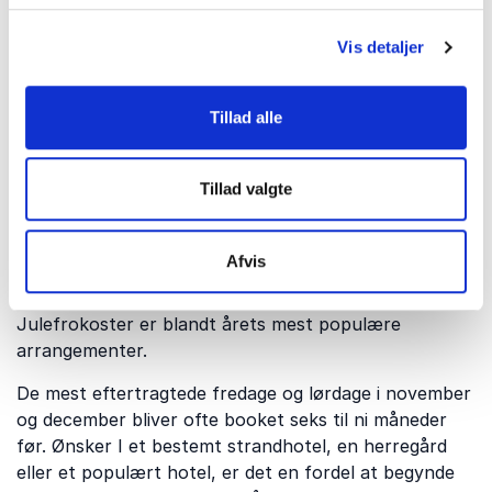
Har I internationale medarbejdere eller gæster, ligger
Vis detaljer
Københavns Lufthavn typisk mellem 45 og 75
minutters kørsel fra de fleste venues i Nordsjælland.
Mange hoteller tilbyder desuden overnatning, hvilket
Tillad alle
gør området ideelt til firmajulefrokoster med gæster
fra hele landet.
Tillad valgte
Hvornår bør I booke
Afvis
julefrokosten?
Julefrokoster er blandt årets mest populære
arrangementer.
De mest eftertragtede fredage og lørdage i november
og december bliver ofte booket seks til ni måneder
før. Ønsker I et bestemt strandhotel, en herregård
eller et populært hotel, er det en fordel at begynde