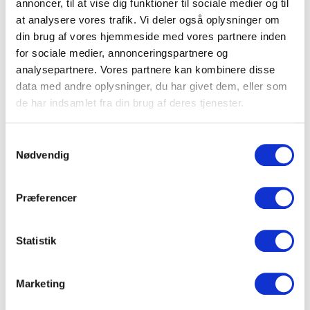
annoncer, til at vise dig funktioner til sociale medier og til
Når I sammenligner tilbud, bør I undersøge, hvad der
at analysere vores trafik. Vi deler også oplysninger om
er inkluderet. Personale, AV-udstyr, rengøring og
din brug af vores hjemmeside med vores partnere inden
opdækning kan være med i prisen hos nogle venues,
for sociale medier, annonceringspartnere og
mens andre opkræver disse ydelser separat.
analysepartnere. Vores partnere kan kombinere disse
data med andre oplysninger, du har givet dem, eller som
de har indsamlet fra din brug af deres tjenester.
Transport, parkering og
Samtykkevalg
overnatning
Nødvendig
Nordsjælland er let tilgængeligt fra hele
hovedstadsområdet.
Præferencer
Hillerød, Helsingør og flere andre byer har direkte
togforbindelser til København via S-tog og
Statistik
Kystbanen. Samtidig giver Helsingørmotorvejen og
Hillerødmotorvejen hurtig adgang i bil, og de fleste
hoteller og selskabssteder tilbyder gode
Marketing
parkeringsmuligheder.