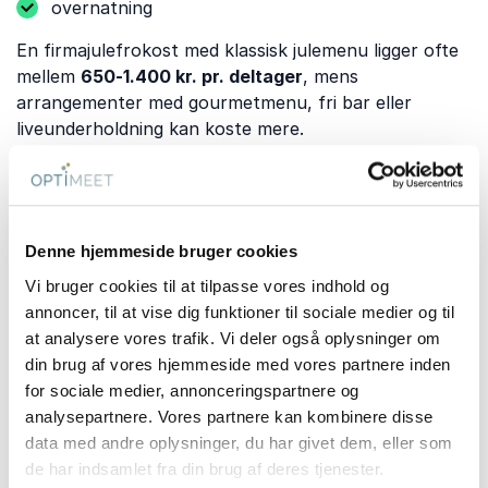
overnatning
En firmajulefrokost med klassisk julemenu ligger ofte
mellem
650-1.400 kr. pr. deltager
, mens
arrangementer med gourmetmenu, fri bar eller
liveunderholdning kan koste mere.
Når I sammenligner tilbud, bør I undersøge, hvad der
er inkluderet. Personale, AV-udstyr, rengøring og
opdækning kan være en del af prisen hos nogle
venues, mens andre opkræver disse ydelser separat.
Denne hjemmeside bruger cookies
Vi bruger cookies til at tilpasse vores indhold og
annoncer, til at vise dig funktioner til sociale medier og til
Transport, parkering og
at analysere vores trafik. Vi deler også oplysninger om
din brug af vores hjemmeside med vores partnere inden
overnatning
for sociale medier, annonceringspartnere og
Fredericia er et af Danmarks vigtigste
analysepartnere. Vores partnere kan kombinere disse
trafikknudepunkter.
data med andre oplysninger, du har givet dem, eller som
de har indsamlet fra din brug af deres tjenester.
Byen ligger, hvor E20 og E45 mødes, og Fredericia