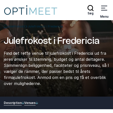
Søg
Menu
Julefrokost
Julefrokost i Fredericia
Tilbage til forsiden
Julefrokost i Fredericia
Find det rette venue til julefrokost i Fredericia ud fra
jeres ønsker til stemning, budget og antal deltagere.
Sammenlign beliggenhed, faciliteter og prisniveau, så I
vælger de rammer, der passer bedst til årets
firmajulefrokost. Anmod om en pris og få et overblik
over mulighederne.
Description
Venues