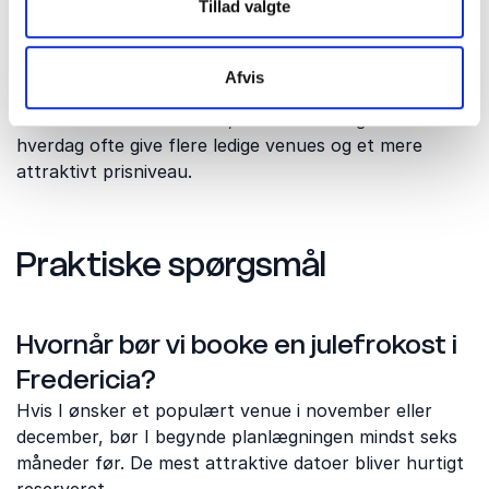
Tillad valgte
december bliver ofte booket seks til ni måneder før.
Ønsker I et bestemt hotel eller venue, er det en
fordel at starte planlægningen allerede i foråret.
Afvis
Har I fleksibilitet i datoen, kan en torsdag eller en
hverdag ofte give flere ledige venues og et mere
attraktivt prisniveau.
Praktiske spørgsmål
Hvornår bør vi booke en julefrokost i
Fredericia?
Hvis I ønsker et populært venue i november eller
december, bør I begynde planlægningen mindst seks
måneder før. De mest attraktive datoer bliver hurtigt