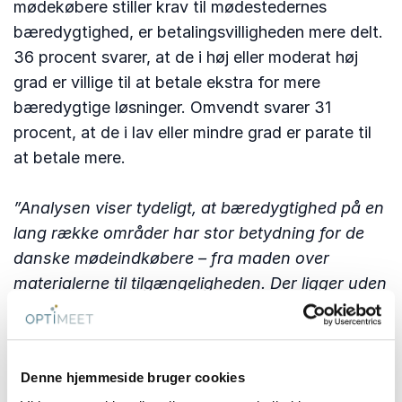
mødekøbere stiller krav til mødestedernes
bæredygtighed, er betalingsvilligheden mere delt.
36 procent svarer, at de i høj eller moderat høj
grad er villige til at betale ekstra for mere
bæredygtige løsninger. Omvendt svarer 31
procent, at de i lav eller mindre grad er parate til
at betale mere.
”Analysen viser tydeligt, at bæredygtighed på en
lang række områder har stor betydning for de
danske mødeindkøbere – fra maden over
materialerne til tilgængeligheden. Der ligger uden
tvivl et interessant potentiale i det faktum, at
36% svarer, at de i høj eller moderat høj grad er
villige til at betale ekstra for mere bæredygtige
Denne hjemmeside bruger cookies
løsninger,”
siger Ole Sorang, adm. direktør i