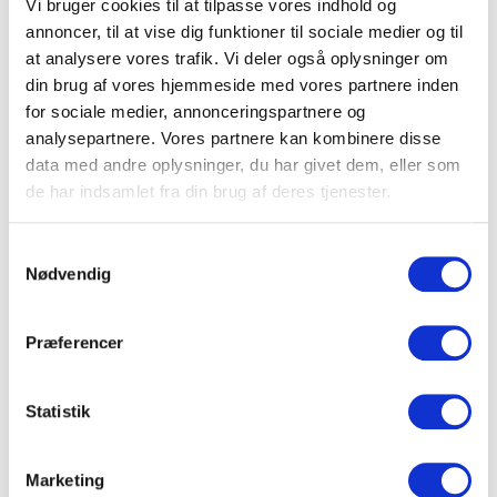
Vi bruger cookies til at tilpasse vores indhold og
OPTIMEET
annoncer, til at vise dig funktioner til sociale medier og til
at analysere vores trafik. Vi deler også oplysninger om
For 72 procent skyldes bæredygtighedskravene
din brug af vores hjemmeside med vores partnere inden
først og fremmest en overbevisning om, at ’det er
for sociale medier, annonceringspartnere og
det eneste rigtige at gøre’, mens 40 procent
analysepartnere. Vores partnere kan kombinere disse
henviser til en ’klar politik på området’.
data med andre oplysninger, du har givet dem, eller som
de har indsamlet fra din brug af deres tjenester.
Samtykkevalg
Nødvendig
Præferencer
Statistik
Marketing