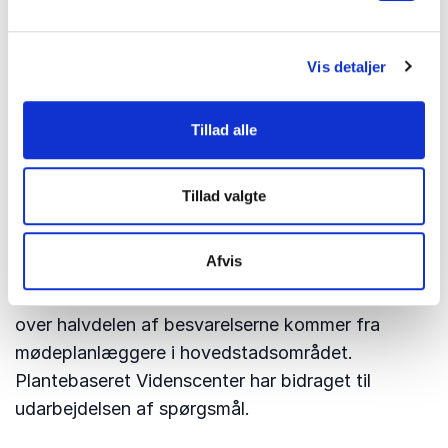
Vis detaljer
Tillad alle
Om analysen
Undersøgelsen er udarbejdet af MeetDenmark og
Tillad valgte
OPTIMEET og gennemført i januar-februar 2026.
Den bygger på svar fra 122 mødeplanlæggere fra
Afvis
hele landet, hvoraf over en tredjedel kommer fra
virksomheder med flere end 250 ansatte. Lidt
over halvdelen af besvarelserne kommer fra
mødeplanlæggere i hovedstadsområdet.
Plantebaseret Videnscenter har bidraget til
udarbejdelsen af spørgsmål.