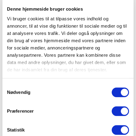
Denne hjemmeside bruger cookies
Vi bruger cookies til at tilpasse vores indhold og
annoncer, til at vise dig funktioner til sociale medier og til
at analysere vores trafik. Vi deler også oplysninger om
din brug af vores hjemmeside med vores partnere inden
for sociale medier, annonceringspartnere og
analysepartnere. Vores partnere kan kombinere disse
data med andre oplysninger, du har givet dem, eller som
Sammenhængskraft er et vigtigt
de har indsamlet fra din brug af deres tjenester.
konkurrenceparameter for arbejdspladsen, men
også for mennesker (medarbejdere) der
Samtykkevalg
Nødvendig
grundlæggende har behov for at høre til. Men det
kræver bl.a. tillid, respekt, fælles mål, fysisk
nærvær, dygtige kolleger, humor, sparring,
Præferencer
psykologisk og tryghed. Ballisager analyse 2024
viser, at 47% af de adspurgte mener, at
Statistik
sammenhængskraften er svækket gennem det