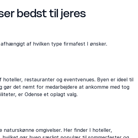
er bedst til jeres
afhængigt af hvilken type firmafest I ønsker.
hoteller, restauranter og eventvenues. Byen er ideel til
ing gør det nemt for medarbejdere at ankomme med tog
liteter, er Odense et oplagt valg.
ne naturskønne omgivelser. Her finder I hoteller,
, hvilket gør byen særligt populær til sommerfester og