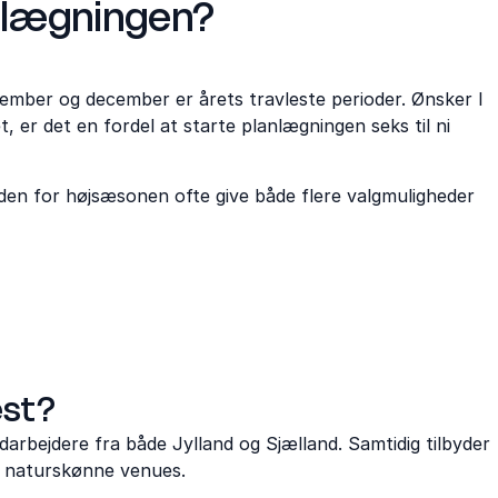
anlægningen?
vember og december er årets travleste perioder. Ønsker I
, er det en fordel at starte planlægningen seks til ni
r uden for højsæsonen ofte give både flere valgmuligheder
est?
darbejdere fra både Jylland og Sjælland. Samtidig tilbyder
og naturskønne venues.