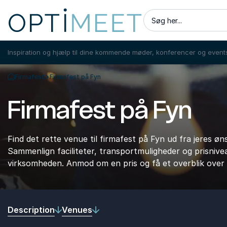
Søg her...
Inspiration og hjælp til dine kommende møder, konferencer og event
Firmafest
Firmafest på Fyn
Tilbage til forsiden
Firmafest på Fyn
Find det rette venue til firmafest på Fyn ud fra jeres øn
Sammenlign faciliteter, transportmuligheder og prisnivea
virksomheden. Anmod om en pris og få et overblik over
Description
Venues