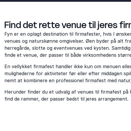
Find det rette venue til jeres f
Fyn er en oplagt destination til firmafester, hvis I øns
venues og naturskønne omgivelser. Øen byder på alt fra 
herregårde, slotte og eventvenues ved kysten. Samtidig 
finde et venue, der passer til både virksomhedens størr
En vellykket firmafest handler ikke kun om menuen eller
mulighederne for aktiviteter før eller efter middagen spi
nemt at kombinere en professionel firmafest med natur, 
Herunder finder du et udvalg af venues til firmafest på 
find de rammer, der passer bedst til jeres arrangement.