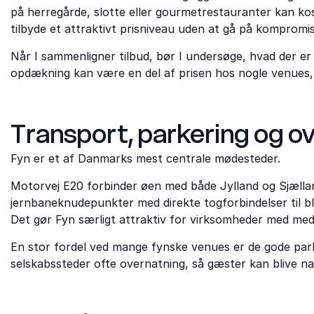
på herregårde, slotte eller gourmetrestauranter kan 
tilbyde et attraktivt prisniveau uden at gå på kompromi
Når I sammenligner tilbud, bør I undersøge, hvad der er
opdækning kan være en del af prisen hos nogle venues,
Transport, parkering og o
Fyn er et af Danmarks mest centrale mødesteder.
Motorvej E20 forbinder øen med både Jylland og Sjællan
jernbaneknudepunkter med direkte togforbindelser til b
Det gør Fyn særligt attraktiv for virksomheder med meda
En stor fordel ved mange fynske venues er de gode parke
selskabssteder ofte overnatning, så gæster kan blive nat