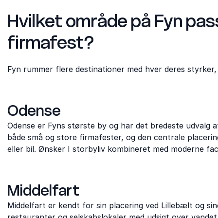
Hvilket område på Fyn pass
firmafest?
Fyn rummer flere destinationer med hver deres styrker, 
Odense
Odense er Fyns største by og har det bredeste udvalg af 
både små og store firmafester, og den centrale placer
eller bil. Ønsker I storbyliv kombineret med moderne faci
Middelfart
Middelfart er kendt for sin placering ved Lillebælt og si
restauranter og selskabslokaler med udsigt over vandet