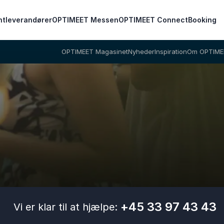
ntleverandører
OPTIMEET Messen
OPTIMEET Connect
Booking
OPTIMEET Magasinet
Nyheder
Inspiration
Om OPTIME
+45 33 97 43 43
Vi er klar til at hjælpe: