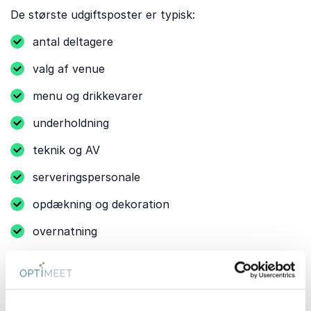
De største udgiftsposter er typisk:
antal deltagere
valg af venue
menu og drikkevarer
underholdning
teknik og AV
serveringspersonale
opdækning og dekoration
overnatning
En klassisk firmafest med middag ligger ofte omkring
650-1.400 kr. pr. deltager
, mens eksklusive
arrangementer med gourmetmenu, fri bar eller
liveunderholdning kan koste mere. Sønderjylland