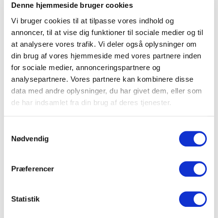
Denne hjemmeside bruger cookies
tilbyder ofte et attraktivt prisniveau sammenlignet
Vi bruger cookies til at tilpasse vores indhold og
med de største danske byer, samtidig med at
annoncer, til at vise dig funktioner til sociale medier og til
kvaliteten og serviceniveauet er højt.
at analysere vores trafik. Vi deler også oplysninger om
Når I sammenligner tilbud, bør I undersøge, hvad der
din brug af vores hjemmeside med vores partnere inden
er inkluderet. Personale, AV-udstyr, rengøring og
for sociale medier, annonceringspartnere og
opdækning kan være inkluderet hos nogle venues,
analysepartnere. Vores partnere kan kombinere disse
mens andre opkræver disse ydelser separat.
data med andre oplysninger, du har givet dem, eller som
de har indsamlet fra din brug af deres tjenester.
Transport, parkering og
Samtykkevalg
Nødvendig
overnatning
Transporten er en af Sønderjyllands store styrker.
Præferencer
Motorvej E45 løber gennem regionen og giver hurtig
adgang fra resten af Jylland og den dansk-tyske
Statistik
grænse. Togforbindelser binder blandt andet
Haderslev, Sønderborg, Aabenraa (via nabostationer)